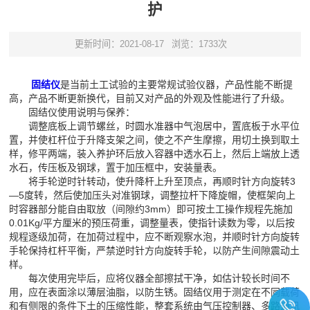
护
更新时间：2021-08-17
浏览：1733次
固结仪
是当前土工试验的主要常规试验仪器，产品性能不断提
高，产品不断更新换代，目前又对产品的外观及性能进行了升级。
固结仪使用说明与保养：
调整底板上调节螺丝，时圆水准器中气泡居中，置底板于水平位
置，并使杠杆位于升降支架之间，使之不产生摩擦，用切土换到取土
样，修平两端，装入养护环后放入容器中透水石上，然后上端放上透
水石，传压板及钢球，置于加压框中，安装量表。
将手轮逆时针转动，使升降杆上升至顶点，再顺时针方向旋转3
—5度转，然后使加压头对准钢球，调整拉杆下降旋帽，使框架向上
时容器部分能自由取放（间隙约3mm）即可按土工操作规程先施加
0.01Kg/平方厘米的预压荷重，调整量表，使指针读数为零，以后按
规程逐级加荷，在加荷过程中，应不断观察水泡，并顺时针方向旋转
手轮保持杠杆平衡，严禁逆时针方向旋转手轮，以防产生间隙震动土
样。
每次使用完毕后，应将仪器全部擦拭干净，如估计较长时间不
用，应在表面涂以薄层油脂，以防生锈。固结仪用于测定在不同载荷
和有侧限的条件下土的压缩性能，整套系统由气压控制器、多路通讯