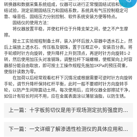
转换器和数据采集系统组成，仪器可以进行正常慢固结试验和快速固
结试验，测定前期固结压力和固结系数，系统具有气压控制稳定可
靠、噪音低、固结压力分别控制、软件系统安装方便等特点。
固结仪的使用方法：
将仪器放置平稳，并使杠杆位于升降支架之间，使之不产生摩
擦。
按土工实验规程制备土样，装入护环后放入容器中透水石上，然
后上端放上透水石、传压板及钢珠，置于压框正中，安装百分表。将
手轮顺时针方向旋转，使升降杆上升到顶点，再逆时针方向旋转1-2
转，然后使用加压头对准钢珠，调整拉杆下端螺帽，使框架向上时容
器部分能自由取放，即可按土工操作规程先施加1KPa的预压荷重，
使指针读数为零。
在加荷以后经常观看杠杆下沉情况或根据需要可逆时针方向旋转
手轮，调节升降杆保持杠杆平衡，此时一般不要顺时针方向旋转手
轮，以防产生间隙震动土样。每次使用后，应将仪器全部擦拭干净，
如估计有较长时间不用，应在金属表面涂以薄层油脂，以防生锈。
上一篇：
十字板剪切仪是用于现场测定抗剪强度的仪器
下一篇：
一文详细了解渗透性检测仪的具体应用和其特性