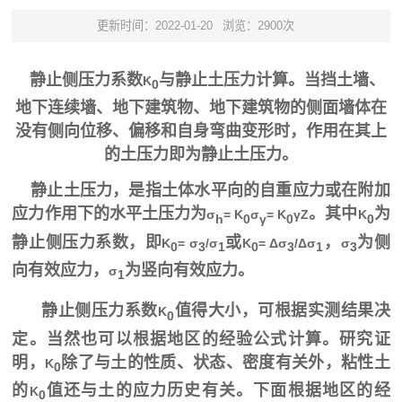
更新时间：2022-01-20
浏览：2900次
静止侧压力系数
与静止土压力计算。
当挡土墙、
K
0
地下连续墙、地下建筑物、地下建筑物的侧面墙体在
没有侧向位移、偏移和自身弯曲变形时，作用在其上
的土压力即为静止土压力。
静止土压力，是指土体水平向的自重应力或在附加
应力作用下的水平土压力为
。其中
为
σ
= K
σ
= K
γZ
K
h
0
γ
0
0
静止侧压力系数，即
或
，
为侧
K
= σ
/σ
K
= Δσ
/Δσ
σ
0
3
1
0
3
1
3
向有效应力，
为竖向有效应力。
σ
1
静止侧压力系数
值得大小，可根据实测结果决
K
0
定。当然也可以根据地区的经验公式计算。研究证
明，
除了与土的性质、状态、密度有关外，粘性土
K
0
的
值还与土的应力历史有关。下面根据地区的经
K
0