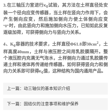
3.在三轴压力室进行
试验，其方法在土样直径处安
K
0
装一个径向应变传感器，当土样在竖向力作用下，会
产生侧向应变，然后施加侧向力使土体侧向应变
时，由此竖向力和施加侧向水压力，已知如此反复
“0"
逐级加荷，可获得侧向力与竖向力关系。
2
4、K
容器的技术要求，土样直径Φ61.8即30cm
，土
0
样高度40mm
，土样与液压腔之间用乳胶膜隔开。整
个液压腔内充满无气泡水，土样侧向力通过乳胶膜传
递土样和液体再传递给传感器。如何获得竖向力和侧
向力关系即可获得
值，这种结构为国内通用产品。
K
0
上一篇：
动三轴仪的基本知识介绍
下一篇：
固结仪的注意事项和维护保养