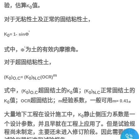
验，估算
值。
K
0
对于无粘性土及正常的固结粘性土，
’
K
= 1- sinΦ
0
’
式中，
为土的有效内摩擦角。
Φ
对于超固结粘性土，
m
(K
)
= (K
)
(OCR)
0
O.C
0
N.C
式中，
超固结土的
值；
正常固结土的
(K
)
K
(K
)
0
O.C
0
0
N.C
值；
超固结比；
经验系数，一般可用
。
K
OCR
m
m= 0.41
0
大量地下工程在设计施工中，
静止侧压力系数是一
K
0
个设计参数，并且早就在工程上应用了。但是试验规
程尚未制定，主要还未进入修订阶段。因此需要提供