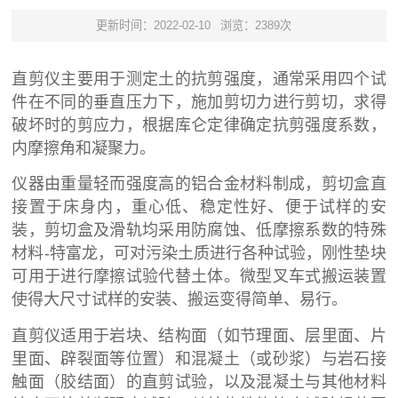
更新时间：2022-02-10
浏览：2389次
直剪仪主要用于测定土的抗剪强度，通常采用四个试
件在不同的垂直压力下，施加剪切力进行剪切，求得
破坏时的剪应力，根据库仑定律确定抗剪强度系数，
内摩擦角和凝聚力。
仪器由重量轻而强度高的铝合金材料制成，剪切盒直
接置于床身内，重心低、稳定性好、便于试样的安
装，剪切盒及滑轨均采用防腐蚀、低摩擦系数的特殊
材料-特富龙，可对污染土质进行各种试验，刚性垫块
可用于进行摩擦试验代替土体。微型叉车式搬运装置
使得大尺寸试样的安装、搬运变得简单、易行。
直剪仪适用于岩块、结构面（如节理面、层里面、片
里面、辟裂面等位置）和混凝土（或砂浆）与岩石接
触面（胶结面）的直剪试验，以及混凝土与其他材料