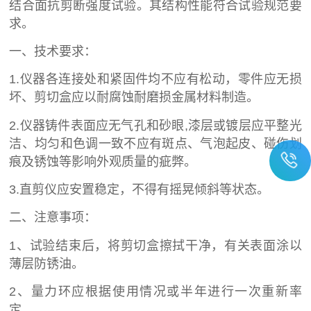
结合面抗剪断强度试验。其结构性能符合试验规范要
求。
一、技术要求：
1.仪器各连接处和紧固件均不应有松动，零件应无损
坏、剪切盒应以耐腐蚀耐磨损金属材料制造。
2.仪器铸件表面应无气孔和砂眼,漆层或镀层应平整光
洁、均匀和色调一致不应有斑点、气泡起皮、碰伤划
痕及锈蚀等影响外观质量的疵弊。
3.直剪仪应安置稳定，不得有摇晃倾斜等状态。
二、注意事项：
1、试验结束后，将剪切盒擦拭干净，有关表面涂以
薄层防锈油。
2、量力环应根据使用情况或半年进行一次重新率
定。