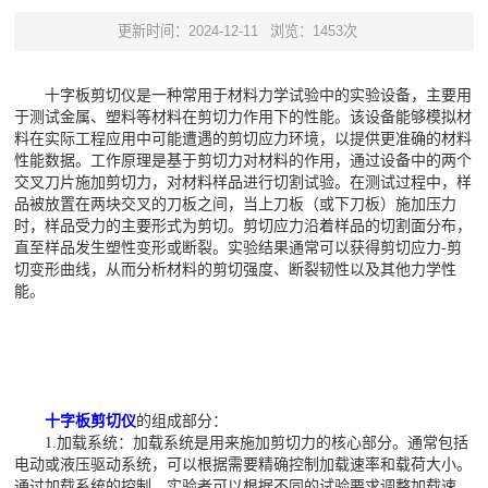
更新时间：2024-12-11
浏览：1453次
十字板剪切仪是一种常用于材料力学试验中的实验设备，主要用
于测试金属、塑料等材料在剪切力作用下的性能。该设备能够模拟材
料在实际工程应用中可能遭遇的剪切应力环境，以提供更准确的材料
性能数据。工作原理是基于剪切力对材料的作用，通过设备中的两个
交叉刀片施加剪切力，对材料样品进行切割试验。在测试过程中，样
品被放置在两块交叉的刀板之间，当上刀板（或下刀板）施加压力
时，样品受力的主要形式为剪切。剪切应力沿着样品的切割面分布，
直至样品发生塑性变形或断裂。实验结果通常可以获得剪切应力-剪
切变形曲线，从而分析材料的剪切强度、断裂韧性以及其他力学性
能。
十字板剪切仪
的组成部分：
1.加载系统：加载系统是用来施加剪切力的核心部分。通常包括
电动或液压驱动系统，可以根据需要精确控制加载速率和载荷大小。
通过加载系统的控制，实验者可以根据不同的试验要求调整加载速