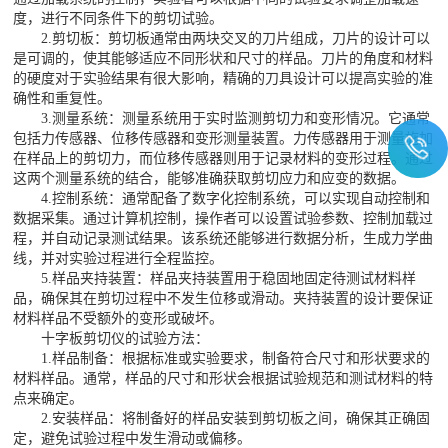
度，进行不同条件下的剪切试验。
2.剪切板：剪切板通常由两块交叉的刀片组成，刀片的设计可以
是可调的，使其能够适应不同形状和尺寸的样品。刀片的角度和材料
的硬度对于实验结果有很大影响，精确的刀具设计可以提高实验的准
确性和重复性。
3.测量系统：测量系统用于实时监测剪切力和变形情况。它通常
包括力传感器、位移传感器和变形测量装置。力传感器用于测量施加
在样品上的剪切力，而位移传感器则用于记录材料的变形过程。通过
这两个测量系统的结合，能够准确获取剪切应力和应变的数据。
4.控制系统：通常配备了数字化控制系统，可以实现自动控制和
数据采集。通过计算机控制，操作者可以设置试验参数、控制加载过
程，并自动记录测试结果。该系统还能够进行数据分析，生成力学曲
线，并对实验过程进行全程监控。
5.样品夹持装置：样品夹持装置用于稳固地固定待测试材料样
品，确保其在剪切过程中不发生位移或滑动。夹持装置的设计要保证
材料样品不受额外的变形或破坏。
十字板剪切仪的试验方法：
1.样品制备：根据标准或实验要求，制备符合尺寸和形状要求的
材料样品。通常，样品的尺寸和形状会根据试验规范和测试材料的特
点来确定。
2.安装样品：将制备好的样品安装到剪切板之间，确保其正确固
定，避免试验过程中发生滑动或偏移。