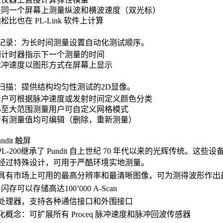
在同一个屏幕上测量纵波和横波速度（双光标）
泊松比也在 PL-Link 软件上计算
记录：为长时间测量设置自动化测试顺序。
倒计时器指示下一个测量的时间
脉冲速度以图形方式在屏幕上显示
扫描：提供结构均匀性测试的2D显像。
用户可根据脉冲速度或发射时间定义颜色分类
小至大范围测量用户可自定义网格模式
所有测量值均可编辑（删除，重新测量）
ndit 触屏
it PL-200继承了 Pundit 自上世纪 70 年代以来的光辉传统
经过特殊设计，可用于严酷环境实地测量。
具有市场上可用的最高分辨率和最清晰图像，可为测得波形作出
B 闪存可以存储高达100’000 A-Scan
处理器，支持各种通信接口和外围接口
化概念：可扩展所有 Proceq 脉冲速度和脉冲回波传感器