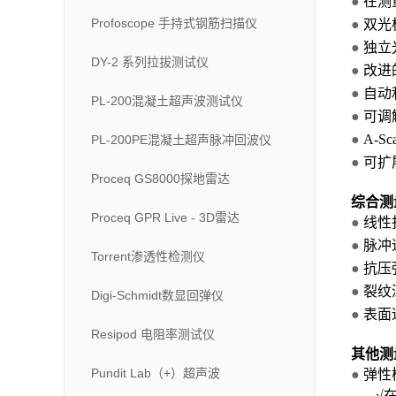
●
在测
Profoscope 手持式钢筋扫描仪
●
双光标
●
独立
DY-2 系列拉拔测试仪
●
改进
●
自动
PL-200混凝土超声波测试仪
●
可调
●
A-S
PL-200PE混凝土超声脉冲回波仪
●
可扩展
Proceq GS8000探地雷达
综合测
Proceq GPR Live - 3D雷达
●
线性
●
脉冲
Torrent渗透性检测仪
●
抗压
●
裂纹
Digi-Schmidt数显回弹仪
●
表面
Resipod 电阻率测试仪
其他测
Pundit Lab（+）超声波
●
弹性
√