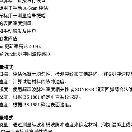
量屏幕上直接进行设置
用于手动 A-Scan 评估
光标用于测量信号振幅
的表面速度测量
和手动触发及用户
触发阈值
can 更新率高达 40 Hz
 Pundit 脉冲回波传感器
量模式
扫描：评估混凝土均匀性，检测裂纹和其他缺陷。测得脉冲速度
速度：计算试验材料的脉冲速度。
强度：使用超声波脉冲速度相关性或 SONREB 超声回弹综合法
深度：根据 BS 1881 确定垂直裂纹深度。
速度：根据 BS 1881 确定表面速度。
量模式
模量：通过测量纵波和横波脉冲速度来确定材料（例如混凝土或
在仪器上直接计算弹性模量