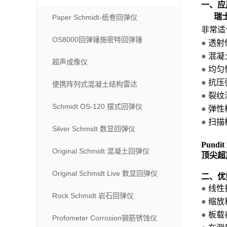
一、
应
瑞士
Paper Schmidt-纸卷回弹仪
非常适
OS8000回弹锤施密特回弹锤
●
透射
●
混凝
超声成像仪
●
均匀
●
抗压
便携阵列式混凝土结构雷达
●
裂纹
Schmidt OS-120 摆式回弹仪
●
弹性
●
扫描
Silver Schmidt 数显回弹仪
Pund
Original Schmidt 混凝土回弹仪
顶尖超
Original Schmidt Live 数显回弹仪
二、优
●
线性
Rock Schmidt 岩石回弹仪
●
缩放
●
板载
Profometer Corrosion钢筋锈蚀仪