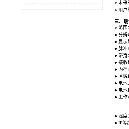
●
未来
●
用户
三
、
瑞
●
范围：0
●
分辨率：0
●
显示屏
●
脉冲电
●
带宽： 
●
接收增益
●
内存内
●
区域
●
电池：
●
电池
●
工作
0℃
-10
●
湿度：
●
IP等