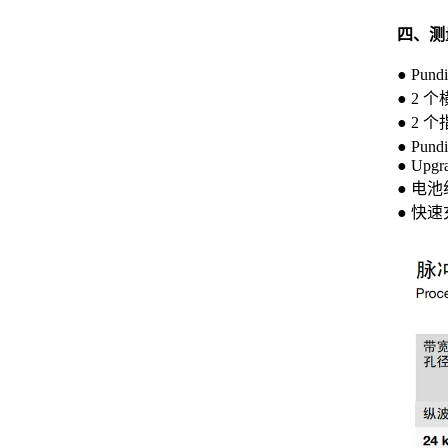
四、测
●
Pu
●
2 个
●
2 个
●
Pun
●
Upgra
●
电池组 
●
快速充