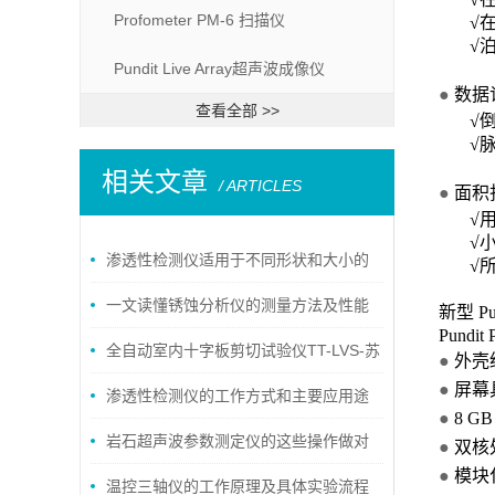
Profometer PM-6 扫描仪
√
√
Pundit Live Array超声波成像仪
●
数据
查看全部 >>
√
√
相关文章
/ ARTICLES
●
面积
√
√
渗透性检测仪适用于不同形状和大小的
√
样品
一文读懂锈蚀分析仪的测量方法及性能
新型 Pu
Pund
特点
全自动室内十字板剪切试验仪TT-LVS-苏
●
外壳
●
屏幕
州拓测仪器设备有限公司
渗透性检测仪的工作方式和主要应用途
●
8 G
径
岩石超声波参数测定仪的这些操作做对
●
双核
●
模块
了吗？
温控三轴仪的工作原理及具体实验流程