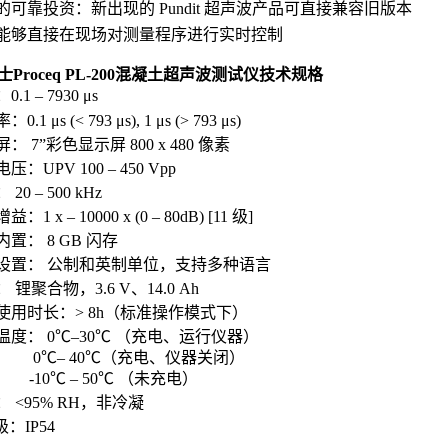
的可靠投资：新出现的 Pundit 超声波产品可直接兼容旧版本
能够直接在现场对测量程序进行实时控制
士Proceq PL-200混凝土超声波测试仪
技术规格
.1 – 7930 μs
.1 μs (< 793 μs), 1 μs (> 793 μs)
： 7”彩色显示屏 800 x 480 像素
压：UPV 100 – 450 Vpp
20 – 500 kHz
：1 x – 10000 x (0 – 80dB) [11 级]
置： 8 GB 闪存
设置： 公制和英制单位，支持多种语言
 锂聚合物，3.6 V、14.0 Ah
使用时长：> 8h（标准操作模式下）
温度： 0℃–30℃ （充电、运行仪器）
– 40℃（充电、仪器关闭）
℃ – 50℃ （未充电）
 <95% RH，非冷凝
级：IP54