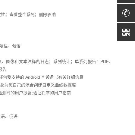
有效性；查看整个系列；删除影响
、法语、俄语
音频、图像和文本注释的日志；系列统计；单系列报告：PDF、CSV
报告
）;任何受支持的 Android™ 设备（有关详细信息
曲线;为您自己的混合创建自定义曲线数据库
行验证检测时的用户提醒;验证程序的用户指南
法语、俄语