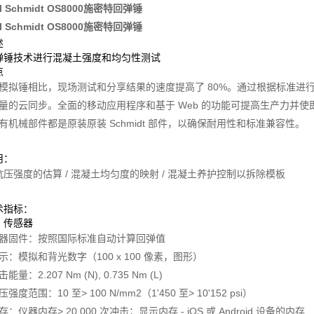
nal Schmidt OS8000施密特回弹锤
nal Schmidt OS8000施密特回弹锤
述
弹锤技术进行混凝土强度和均匀性测试
点
 与模拟锤相比，现场测试和分享结果的速度提高了 80%。通过根据标准
 测量的云同步。全面的移动应用程序和基于 Web 的功能可提高生产力并
 所有机械部件都是原装原装 Schmidt 部件，以确保耐用性和标准兼容性。
用：
压强度的估算 / 混凝土均匀度的映射 / 混凝土养护控制以拆除模板
术指标：
、传感器
 仪器固件：按照国际标准自动计算回弹值
显示：模拟和背光数字（100 x 100 像素，图形）
冲击能量：2.207 Nm (N), 0.735 Nm (L)
抗压强度范围：10 至> 100 N/mm2（1'450 至> 10'152 psi）
内存：仪器内存> 20,000 次冲击；显示内存 - iOS 或 Android 设备的内存