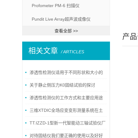
Profometer PM-6 扫描仪
Pundit Live Array超声波成像仪
查看全部 >>
产品
相关文章
/ ARTICLES
渗透性检测仪适用于不同形状和大小的
样品
关于静止侧压力K0固结试验的探讨
渗透性检测仪的工作方式和主要应用途
径
三维XTDIC全场应变变形测量系统在土
木工程领域案例
TT.IZZD-1型新一代智能动三轴试验仪厂
家
对待固结仪我们要正确的使用以及好好