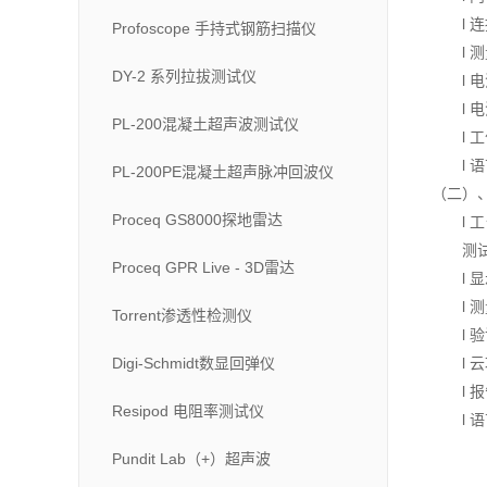
l
Profoscope 手持式钢筋扫描仪
l
DY-2 系列拉拔测试仪
l
l 
PL-200混凝土超声波测试仪
l 
l
PL-200PE混凝土超声脉冲回波仪
（二）
Proceq GS8000探地雷达
l
测
Proceq GPR Live - 3D雷达
l 
l
Torrent渗透性检测仪
l
Digi-Schmidt数显回弹仪
l
l
Resipod 电阻率测试仪
l
Pundit Lab（+）超声波