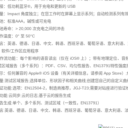
 连接：低功耗蓝牙®，用于充电和更新的 USB
 测量：Impact 角度独立；在您工作时在屏幕上显示系列；自动检测系列
 电池：标准AAA，碱性或可充电
电池寿命：> 20,000 次充电之间的冲击
工作温度：0° 至 50°C
 语言：英语、德语、日语、中文、韩语、西班牙语、葡萄牙语、意大利语
、软件/工作区应用程序
 工作流功能：每个影响的语音读出（仅在 iOS® 上）；带有地理定位、
试区域报告（多个系列）：PDF、CSV、均匀性报告、EN13791特性强度
显示：任何兼容的 Apple® iOS 设备（有关详细信息，请参阅 App Store
 测量:测试区域报告;选择单位、形状因子和相关曲线;创建您自己的自定义
 验证功能:选项：EN12504-2，制造商推荐，JGJ-T23;需要对砧座进
 云功能:云同步;云的日志;基于云的报告生成
 报告生成:单个、多个系列、测试区域（一致性，EN13791）
 语言:英语、德语、日语、中文、韩语、西班牙语、葡萄牙语、意大利语、