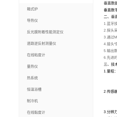
垂直数
箱式炉
垂直数
二、
垂
导热仪
1.蓝
2.探头
反光膜附着性能测定仪
3.通过
道路逆反射测量仪
4.接头
5.输
在线粘度计
6.先
三、技
量热仪
1.量程
热系统
恒温浴槽
2.传感器
±0.0
制冷机
±0.0
3.分辨力
在线黏度计