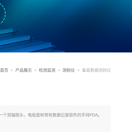
首页
>
产品展示
>
检测监测
>
测斜仪
> 垂直数据测斜仪
一个双轴探头，电缆盘和带有数据记录软件的手持PDA。