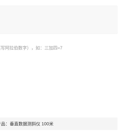
写阿拉伯数字），如：三加四=7
产品：
垂直数据测斜仪 100米