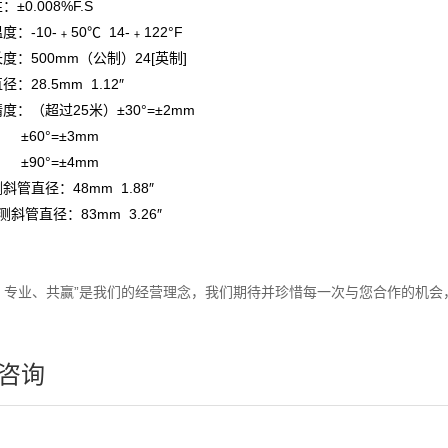
：±0.008%F.S
度：-10-﹢50℃ 14-﹢122°F
长度：500mm（公制）24[英制]
径：28.5mm 1.12″
精度：（超过25米）±30°=±2mm
°=±3mm
°=±4mm
测斜管直径：48mm 1.88″
测斜管直径：83mm 3.26″
、专业、共赢”是我们的经营理念，我们期待并珍惜每一次与您合作的机会
咨询