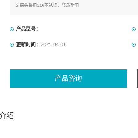
2.探头采用316不锈钢，轻质耐用
3.通过MEMS式原理实现测量
4.接头*防水
5.输出数字信号，抗干扰能力很强
产品型号：
6.电子技术可确保在现场环境中长期*使用
更新时间：
2025-04-01
产品咨询
介绍