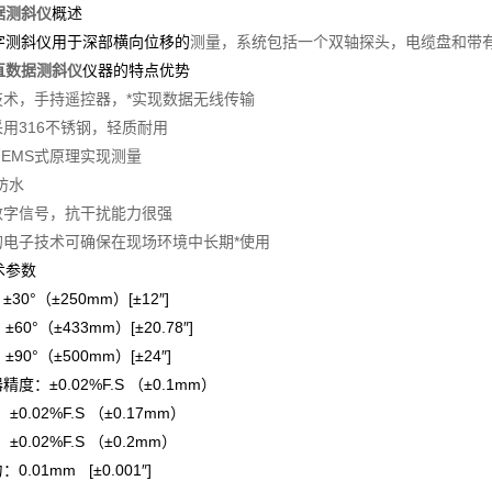
据测斜仪
概述
字测斜仪用于深部横向位移的
测量，系统包括一个双轴探头，电缆盘和带有
直数据测斜仪
仪器的特点优势
牙技术，手持遥控器，*实现数据无线传输
采用316不锈钢，轻质耐用
MEMS式原理实现
测量
*防水
出数字信号，抗干扰能力很强
进的电子技术可确保在现场环境中长期*使用
术参数
：
±30
°（±250mm）[±12″]
±
6
0
°（±433mm）[±20.78″]
±
9
0
°（±500mm）[±24″]
精度：±0.02%F.S （±0.1mm）
2%F.S （±0.17mm）
2%F.S （±0.2mm）
：0.01mm [±0.001″]