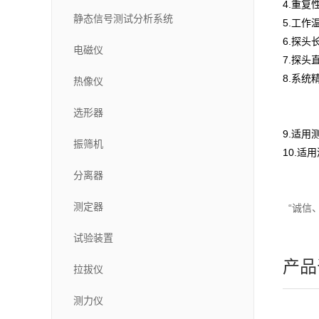
4.重复性
静态信号测试分析系统
5.工作温
6.探头
电磁仪
7.探头直
8.系统
热像仪
±60
选形器
±90
9.适用
振筛机
10.适用
分离器
测定器
“诚信
试验装置
产品
拉拔仪
测力仪