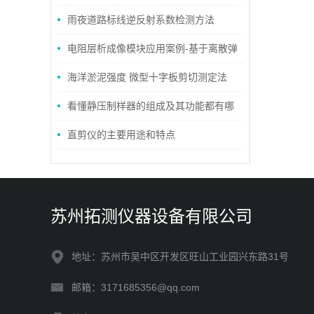
需要注意什么
雨夜道路标线逆反射系数检测方法
电阻层析成像模块应用案例-基于离散弹
簧模型的电阻层析成像渗流及损伤检测
海洋淤泥强度 微型十字板剪切测定法
看懂静压制样器的组成及其功能都有哪
些
直剪仪的主要用途和特点
苏州拓测仪器设备有限公司
地址：苏州市吴中区开发区旺山工业园兴东路31号
邮箱：3171685356@qq.com