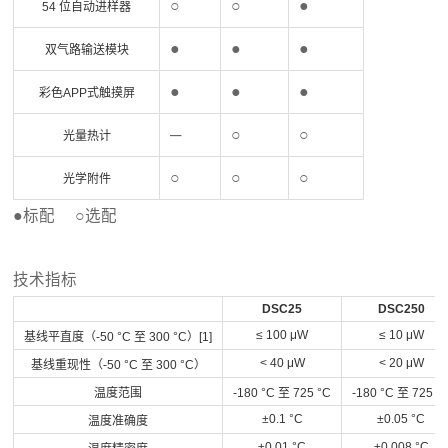
○
○
●
54 位自动进样器
●
●
●
双气路输送模块
●
●
●
彩色APP式触摸屏
─
○
○
光量热计
○
○
○
光学附件
●
标配
○选配
技术指标
DSC25
DSC250
≤ 100 μW
≤ 10 μW
基线平直度（-50 °C 至 300 °C）[1]
< 40 μW
< 20 μW
基线重现性（-50 °C 至 300 °C）
温度范围
-180 °C 至 725 °C
-180 °C 至 725 °
±0.1 °C
±0.05 °C
温度准确度
±0.01 °C
±0.008 °C