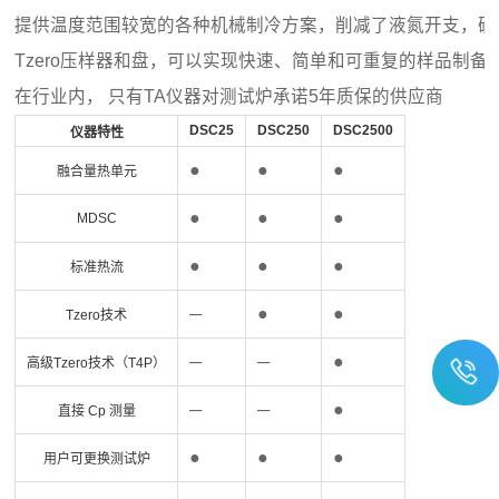
提供温度范围较宽的各种机械制冷方案，削减了液氮开支，确
Tzero压样器和盘，可以实现快速、简单和可重复的样品制备
在行业内， 只有TA仪器对测试炉承诺5年质保的供应商
DSC25
DSC250
DSC2500
仪器特性
●
●
●
融合量热单元
●
●
●
MDSC
●
●
●
标准热流
─
●
●
Tzero技术
─
─
●
高级Tzero技术（T4P）
─
─
●
直接 Cp 测量
●
●
●
用户可更换测试炉