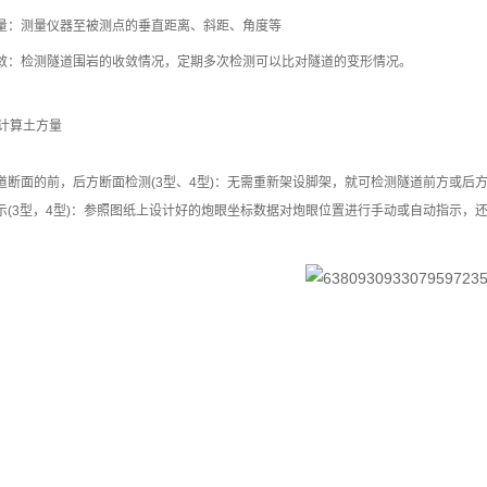
测量：测量仪器至被测点的垂直距离、斜距、角度等
收敛：检测隧道围岩的收敛情况，定期多次检测可以比对隧道的变形情况。
计算土方量
隧道断面的前，后方断面检测(3型、4型)：无需重新架设脚架，就可检测隧道前方或
指示(3型，4型)：参照图纸上设计好的炮眼坐标数据对炮眼位置进行手动或自动指示，