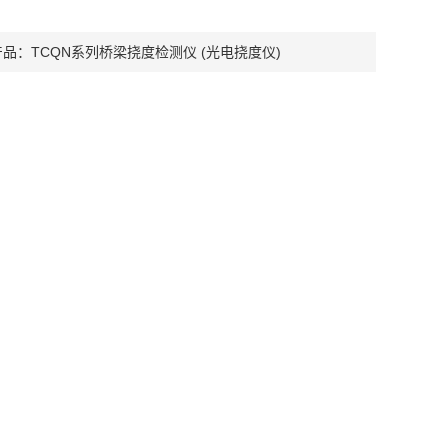
产品：
TCQN系列桥梁挠度检测仪 (光电挠度仪)