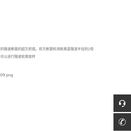
后方的隧道断面的超欠挖值。前方断面检测距离是隧道半径的2倍
还可以进行隧道轮廓放样