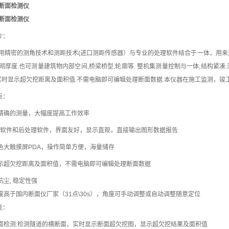
断面检测仪
断面检测仪
介：
用精密的测角技术和测距技术(进口测距传感器）与专业的处理软件结合于一体，用来
砌厚度.也可测量建筑物内部空间,桥梁桥型,轮廓等. 整机集测量控制与一体,结构紧凑.
.实时显示超欠挖距离及面积值.不需电脑即可编辑处理断面数据.本仪器在施工监测，
点：
，精确的测量，大幅度提高工作效率
测量软件和后处理软件，界面友好，显示直观，直接输出图形数据报告
彩色大触摸屏PDA，操作简单方便，海量储存
显示超欠挖距离及面积值，不需电脑即可编辑处理断面数据
抗尘, 稳定性强
速度高于国内断面仪厂家（31点\30s），角度可手动调整或自动调整随意定位
能：
断面检测:检测隧道的横断面，实时显示断面超欠挖图，显示超欠挖结果及面积值