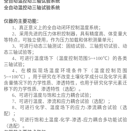
全自动温控动三轴试验系统
全自动温控动三轴试验系统
仪器的主要
功能：
1、
真正意义上的全自动闭环控制温度系统；
2、
采用先进的压力体积控制器，具有精度高、体变量大
等特点，可独立使用，作为压力加载和体积测量单元；
3、
可进行动态三轴测试：固结试验、三轴剪切试验、动
态三轴试验等；
4、可进行温度场下（温度控制范围5~+100℃）的各类
三轴试验；
4、在模拟现场温度环境条件下（温度控制范围
5~+100℃），用于研究在不改变土壤化学成分以及化学元素
含量情况下的力学性质、渗透特性，也用于研究化学元素迁
移下的力学性质、渗透特性（选配）。
6、
可进行温度与饱和土应力耦合试验；
7、
可进行温度、渗流和应力耦合试验（选配）；
8、
可进行化学、温度场下的应力-渗流耦合试验（选
配）；
9、
可进行饱和土温度-化学-渗透-应力耦合多功能试验
（选配）。