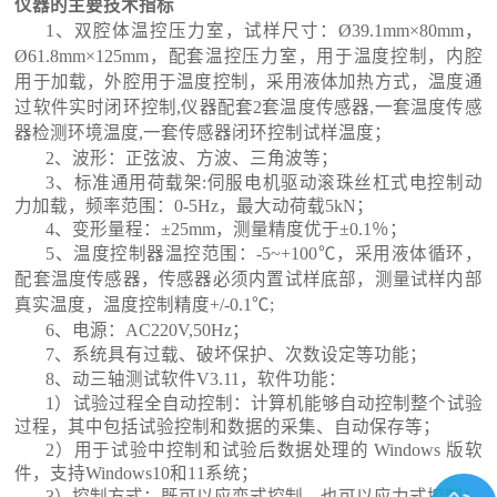
仪器的主要技术指标
1、
双腔体温控压力室，试样尺寸：Ø39.1mm×80mm，
Ø61.8mm×125mm，配套温控
压力室，用于温度控制
，
内腔
用于加载，外腔用于温度控制，采用液体加热方式
，温度通
过软件实时闭环控制,仪器配套2套温度传感器,一套温度传感
器检测环境温度,一套传感器闭环控制试样温度
；
2、波形：正弦波、方波、三角波等；
3、标准通用荷载架:伺服电机驱动滚珠丝
杠式电控制动
力加载，频率范围：0-5Hz，最大动荷载
5
kN；
4
、
变形量程：±2
5
mm，测量精度优于±0.1％；
5
、
温度控制器温控范围：-
5
~+100℃，采用液体循环，
配套温度传感器，传感器必须内置试样底部，测量试样内部
真实温度，温度控制精度+/-0.1℃
;
6
、
电源：AC220V,50Hz；
7
、
系统具有过载、破坏保护、次数设定等功能；
8
、
动三轴测试软件V3.11，软件功能
：
1）试验过程全自动控制：计算机能够自动控制整个试验
过程，其中包括试验控制和数据的采集、自动保存等；
2）用于试验中控制和试验后数据处理的 Windows 版软
件，支持Windows10和11系统；
3）控制方式：既可以应变式控制，也可以应力式控制；