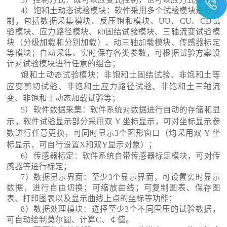
4）
饱和土动态
试验模块：软件采用多个试验模块进行控
制，包括数据采集模块、反压饱和模块、UU、CU、CD试
验模块、应力路径模块、k0固结试验模块、三轴流变试验模
块（分级加载和分别加载）、
动三轴加载模块
、传感器标定
等
模块；自动采集、实时保存各类参数，可根据试验方案设
计对试验模块进行任意的组合；
饱和土动态
试验模块
：非饱和土固结试验、非饱和土等
应变剪切试验、非饱和土应力路径试验、非饱和土三轴流
变、非饱和土动态加载试验等；
5）软件数据采集：软件系统对数据进行自动的存储和显
示，软件试验显示部分采用双 Y 坐标显示，可对坐标显示参
数进行任意更换，可同时显示3个图形窗口（均采用双 Y 坐
标显示，可自行设置X和双Y显示对象）；
6）传感器标定：软件系统自带传感器标定模块，可对传
感器等进行标定；
7）数据显示界面：至少3个显示界面，可设置实时显示
数据，进行自由切换；可缩放曲线；可复制图表、保存图
表、打印图表以及显示曲线上点的坐标等功能；
8）数据处理模块：选择至少3个不同围压的试验数据，
可自动绘制莫尔圆、计算C、￠值。