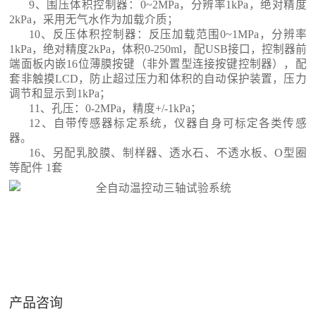
9
、
围压
体积控制器
：0~
2
MPa，分辨率1kPa，绝对精度
2kPa，
采用无气水作为加载介质
；
10
、反压
体积控制器
：
反压加载范围
0~
1
MPa，分辨率
1kPa，绝对精度2kPa，体积0-250ml，配
USB
接口，控制器前
端面板内嵌16位薄膜按键（非外置型连接按键控制器），配
套非触摸LCD，防止超过压力和体积的自动保护装置，压力
调节和显示到1kPa；
11、孔压：0-2MPa，精度+/-1kPa；
12、自带传感器标定系统，仪器自身可标定各类传感
器。
16、另配乳胶膜、制样器、透水石、不透水板、O型圈
等配件 1套
产品咨询