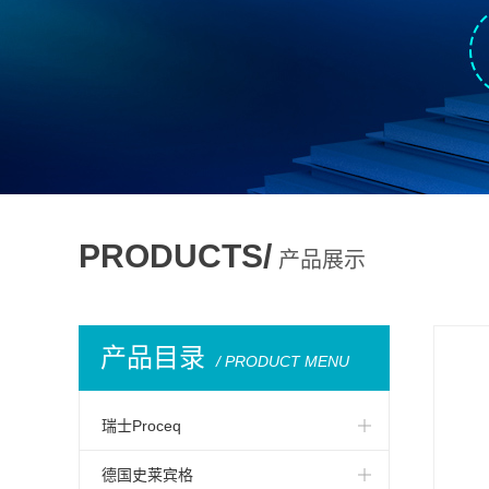
PRODUCTS/
产品展示
产品目录
/ PRODUCT MENU
瑞士Proceq
Paper Schmidt-纸卷回弹仪
德国史莱宾格