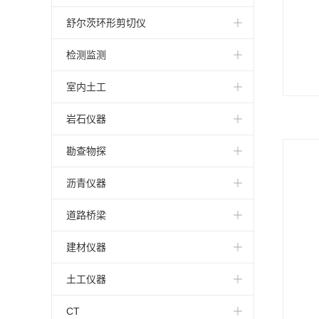
OS8000回弹锤施密特回弹锤
收缩仪
舒尔茨环形剪切仪
超声成像仪
冻融机
环形剪切仪
检测监测
便携阵列式混凝土结构雷达
流变仪
箱式炉
室内土工
Schmidt OS-120 摆式回弹仪
导热仪
土水特征曲线压力板仪
岩石仪器
Silver Schmidt 数显回弹仪
反光膜附着性能测定仪
回弹模量
三轴压力室
勘查物探
Original Schmidt 混凝土回弹仪
道路逆反射测量仪
共振柱
岩心流动实验仪
静探设备
沥青仪器
Original Schmidt Live 数显回弹仪
在线粘度计
单剪仪
磨平机
探地雷达
沥青流变仪
道路桥梁
Rock Schmidt 岩石回弹仪
量热仪
压力仪
岩石切割机
激光扫描仪
成型机
摩擦仪
建材仪器
Profometer Corrosion钢筋锈蚀仪
热系统
膨胀仪
取芯机
波速仪
渗水试验仪
高度仪
砂浆流变仪
土工仪器
Profoscope 手持式钢筋扫描仪
恒温浴槽
三轴仪
岩石CT系统
旁压仪
弯曲梁流变仪
击实仪
微型贯入仪
CT