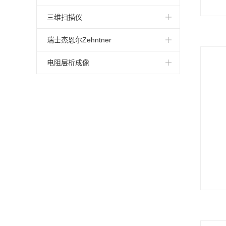
DY-2 系列拉拔测试仪
制冷机
直剪流变仪
分析仪
孔压和原位渗透仪
拉力试验仪
直剪试验仪
脱模器
原位加载设备
三维扫描仪
PL-200混凝土超声波测试仪
在线黏度计
十字板剪切仪
试验仪
动力触探仪
柔韧试验仪
坡度测定仪
透水系数测定仪
显微CT
拍照式三维扫描仪
瑞士杰恩尔Zehntner
PL-200PE混凝土超声脉冲回波仪
静态信号测试分析系统
弯曲元
岩石直剪仪
电法仪
密封性能检测仪
压力老化仪
土水特征曲线仪
卧式螺旋CT
ZMM5000
电阻层析成像
Proceq GS8000探地雷达
电磁仪
制样器
试验机
地震仪
冲气筛分析仪
扭剪试验仪
砂层颗粒迁移试验系统
X-ray平面CT
ZRM6006RL-Qd
Proceq GPR Live - 3D雷达
热像仪
测试仪
声发射
边坡雷达
热萃取仪
粘结恒温箱
工业CT
ZRM 6010RL
Torrent渗透性检测仪
选形器
塑限测定仪
三轴试验机
图像分析仪
附着系数测定仪
计量CT
ZRM 6013
Digi-Schmidt数显回弹仪
振筛机
渗透仪
测定仪
磨耗机
河床断面分析仪
ZRM6014RL-Qd
Resipod 电阻率测试仪
分离器
贯入仪
弯曲试验机
Pundit Lab（+）超声波
测定器
剪切仪
旋转粘度计
Profometer PM-6 扫描仪
试验装置
试验箱
拉拔试验仪